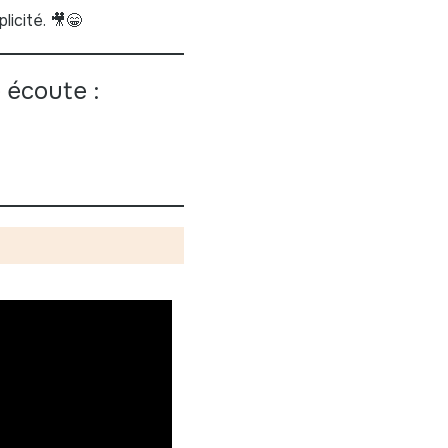
licité. 🎥😁
 écoute :