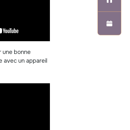
Prendr
r une bonne
 avec un appareil