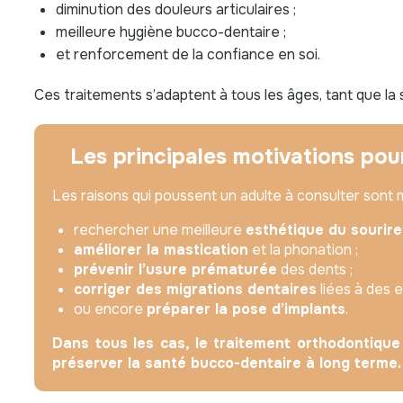
diminution des douleurs articulaires ;
meilleure hygiène bucco-dentaire ;
et renforcement de la confiance en soi.
Ces traitements s’adaptent à tous les âges, tant que la
Les principales motivations pour
Les raisons qui poussent un adulte à consulter sont mu
rechercher une meilleure
esthétique du sourire
améliorer la mastication
et la phonation ;
prévenir l’usure prématurée
des dents ;
corriger des migrations dentaires
liées à des 
ou encore
préparer la pose d’implants
.
Dans tous les cas, le traitement orthodontique
préserver la santé bucco-dentaire à long terme.